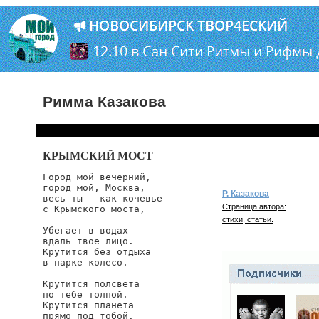
Римма Казакова
КРЫМСКИЙ МОСТ
Город мой вечерний, 

город мой, Москва,

Р. Казакова
весь ты — как кочевье 

Страница автора:
с Крымского моста,

стихи, статьи.
Убегает в водах

вдаль твое лицо.

Крутится без отдыха 

в парке колесо.

Крутится полсвета 

по тебе толпой. 

Крутится планета 

прямо под тобой.
