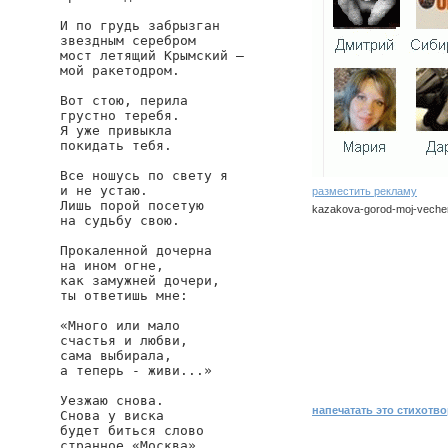
И по грудь забрызган

звездным серебром 

мост летящий Крымский —

мой ракетодром.

Вот стою, перила

грустно теребя.

Я уже привыкла 

покидать тебя.

Все ношусь по свету я

и не устаю.

разместить рекламу
Лишь порой посетую

kazakova-gorod-moj-vechern
на судьбу свою.

kazakova/gorod-moj-vecher
Прокаленной дочерна

на ином огне, 

как замужней дочери, 

ты ответишь мне: 

«Много или мало

счастья и любви, 

сама выбирала,

а теперь - живи...»

Уезжаю снова. 

напечатать это стихотв
Снова у виска 

будет биться слово

странное «Москва».
