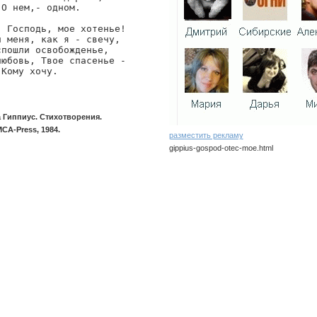
О нем,- одном.

 Господь, мое хотенье!

 меня, как я - свечу,

пошли освобожденье,

юбовь, Твое спасенье -

 Кому хочу.
 Гиппиус. Стихотворения.
MCA-Press, 1984.
разместить рекламу
gippius-gospod-otec-moe.html
gippius/gospod-otec-moe