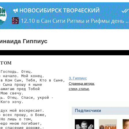
инаида Гиппиус
УГОМ
Господь. Отец.

 начало. Мой конец.

З. Гиппиус
 в Ком Сын, Тебя, Кто в Сыне,

Страница автора:
 Сына прошу я ныне

ажигаю пред Тобой

стихи, статьи.
Мою свечу.

ь. Отец. Спаси, укрой -

Кого хочу.

дух мой воскресает.

 всех прошу, о Боже,

Но лишь о том,

едо мною погибает,

е спасение дороже,-
