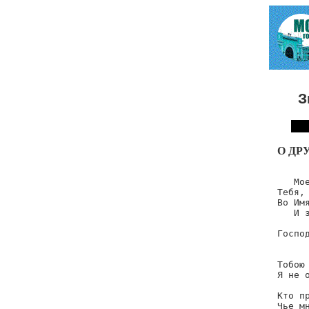
З
О ДР
      
   Мое
Тебя,
Во Имя
   И з
      
Господ
      
Тобою 
Я не о
      
Кто пр
Чье мн