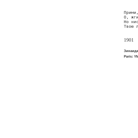
      
Прими,
О, жги
Но нис
Твою л
     
1901
Зинаида
Paris: Y