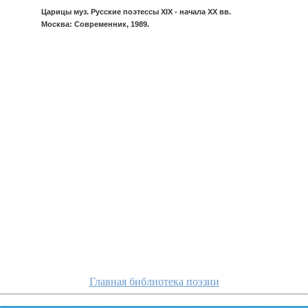
Царицы муз. Русские поэтессы XIX - начала XX вв.
Москва: Современник, 1989.
loxv
Главная библиотека поэзии