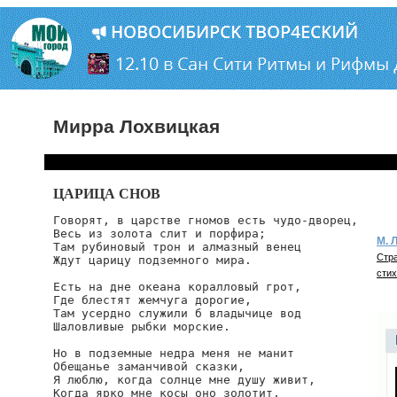
Мирра Лохвицкая
ЦАРИЦА СНОВ
Говорят, в царстве гномов есть чудо-дворец,

Весь из золота слит и порфира;

М. 
Там рубиновый трон и алмазный венец

Стра
Ждут царицу подземного мира.

стих
Есть на дне океана коралловый грот,

Где блестят жемчуга дорогие,

Там усердно служили б владычице вод

Шаловливые рыбки морские.

Но в подземные недра меня не манит

Обещанье заманчивой сказки,

Я люблю, когда солнце мне душу живит,

Когда ярко мне косы оно золотит,
