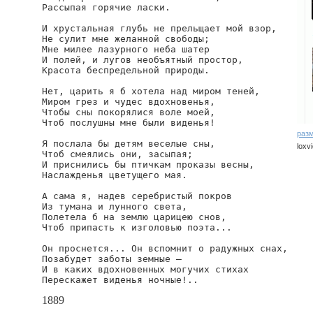
Рассыпая горячие ласки.

И хрустальная глубь не прельщает мой взор,

Не сулит мне желанной свободы;

Мне милее лазурного неба шатер

И полей, и лугов необъятный простор,

Красота беспредельной природы.

Нет, царить я б хотела над миром теней,

Миром грез и чудес вдохновенья,

Чтобы сны покорялися воле моей,

Чтоб послушны мне были виденья!

раз
Я послала бы детям веселые сны,

loxv
Чтоб смеялись они, засыпая;

И приснились бы птичкам проказы весны,

Наслажденья цветущего мая.

А сама я, надев серебристый покров

Из тумана и лунного света,

Полетела б на землю царицею снов,

Чтоб припасть к изголовью поэта...

Он проснется... Он вспомнит о радужных снах,

Позабудет заботы земные —

И в каких вдохновенных могучих стихах

Перескажет виденья ночные!..
1889