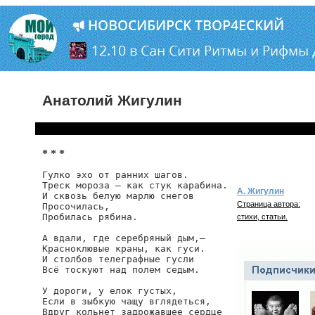
Анатолий Жигулин
* * *
Гулко эхо от ранних шагов.

Треск мороза — как стук карабина.

А. Жигулин
И сквозь белую марлю снегов

Страница автора:
Просочилась,

Пробилась рябина.

стихи, статьи.
А вдали, где серебряный дым,—

Красноклювые краны, как гуси.

И столбов телеграфные гусли

Всё тоскуют над полем седым.

У дороги, у елок густых,

Если в зыбкую чащу вглядеться,

Вдруг кольнет задрожавшее сердце
