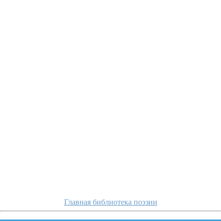
zhigulin/gulko-exo-ot
Главная библиотека поэзии