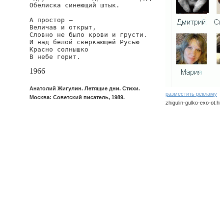
Обелиска синеющий штык.

А простор —

Величав и открыт,

Словно не было крови и грусти.

И над белой сверкающей Русью

Красно солнышко

В небе горит.
1966
Анатолий Жигулин. Летящие дни. Стихи.
разместить рекламу
Москва: Советский писатель, 1989.
zhigulin-gulko-exo-ot.h