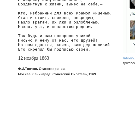
Воздвигнув к жизни, вынес на себе,—

Кто, избранный для всех крамол мишенью,

Стал и стоит, спокоен, невредим,

Назло врагам, их лжи и озлобленью,

Назло, увы, и пошлостям родным.

Так будь и нам позорною уликой

Письмо к нему от нас, его друзей!

Но нам сдается, князь, ваш дед великий

Его скрепил бы подписью своей.
12 ноября 1863
размес
tyutche
Ф.И.Тютчев. Стихотворения.
Москва, Ленинград: Советский Писатель, 1969.