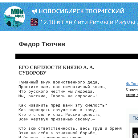
Федор Тютчев
ЕГО СВЕТЛОСТИ КНЯЗЮ А. А.
СУВОРОВУ
Гуманный внук воинственного деда,

Ф. Тю
Простите нам, наш симпатичный князь,

Страни
Что русского честим мы людоеда,

стихи, 
Мы, русские, Европы не спросись!..

Как извинить пред вами эту смелость?

Как оправдать сочувствие к тому,

Кто отстоял и спас России целость,

Всем жертвуя призванью своему,—

Кто всю ответственность, весь труд и бремя

Взял на себя в отчаянной борьбе,

И бедное, замученное племя,
