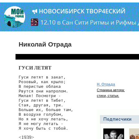
Николай Отрада
ГУСИ ЛЕТЯТ
Гуси летят в закат,

Розовый, как крыло;

Н. Отрада
В перистые облака

Страница автора:
Рвутся они напролом.

Милая! Посмотри -

стихи, статьи.
Гуси летят в Тибет,

Стая, другая, три.

Больше их, больше там,

В воздухе голубом,

Но я не хочу летать,

Я не могу летать -

Я хочу быть с тобой.
<1939>