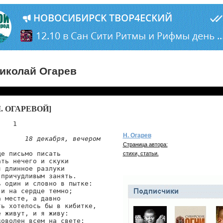
иколай Огарев
Л. ОГАРЕВОЙ]
   1

Н. Огарев
18 декабря, вечером
Страница автора:
е письмо писать

стихи, статьи.
ть нечего и скуки

 длинное разлуки

причудливым занять.

 один и словно в пытке:

и на сердце темно;

 месте, а давно

ь хотелось бы в кибитке,

 живут, и я живу:

оволен всем на свете;
