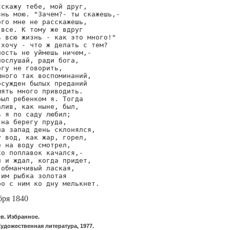
скажу тебе, мой друг,

нь мою. "Зачем?- ты скажешь,-

го мне не расскажешь,

все. К тому же вдруг

 всю жизнь - как это много!"

хочу - что ж делать с тем?

ость не уймешь ничем,-

ослушай, ради бога,

гу не говорить,

ного так воспоминаний,

сужден былых преданий

ять много приводить.

ыл ребенком я. Тогда

лив, как ныне, был,

 я по саду любил;

на берегу пруда,

а запад день склонялся,

 вод, как жар, горел,

 на воду смотрел,

о поплавок качался,-

 и ждал, когда придет,

обманчивый лаская,

им рыбка золотая

ро с ним ко дну мелькнет.
бря 1840
в. Избранное.
удожественная литература, 1977.