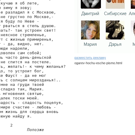
кучаю я об лете,

 зиму я зову;

е разладил я с Москвою,

не грустно по Москве,-

я буду по Неве -

 рваться в степь душою.

ать?- так устроен свет!

неясное стремленье,

т с жизнью примиренья,

 - да, видно, нет.

юди надоели,

оволен сам собой;

ь часто день-деньской

разместить рекламу
не спится на постеле.

ogarev-hochu-esche-pismo.html
ь, желать!- к чему желанья?

о, то устроит бог,

ogarev/hochu-esche-pismo
е Фауст - да не мог

ь с солнцем мирозданья!..

мне на груди твоей

сладко так, Мария.

 мгновения святые,

алек тоски моей.

адость - сладость поцелуя,

мире счастие - любовь -

м жизнь для сердца вновь

юную найду я.

    2

Попозже