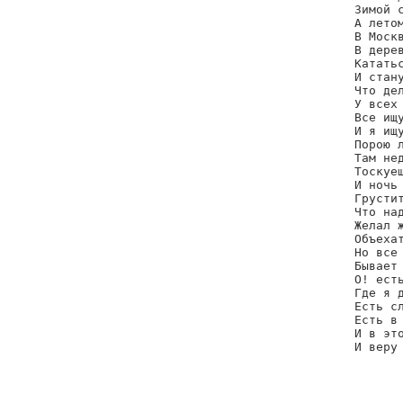
Зимой с
А летом
В Москв
В дерев
Кататьс
И стану
Что дел
У всех 
Все ищу
И я ищу
Порою л
Там нед
Тоскуеш
И ночь 
Грустит
Что над
Желал ж
Объехат
Но все 
Бывает 
О! есть
Где я д
Есть сл
Есть в 
И в это
И веру 
       