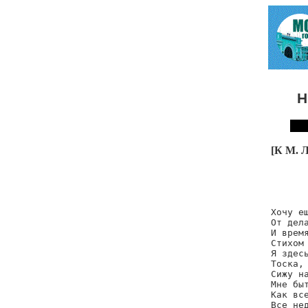
Н
[К М. 
       
Хочу ещ
От дела
И время
Стихом 
Я здесь
Тоска, 
Сижу на
Мне быт
Как все
Все нед