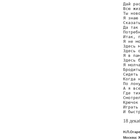
Дай рас
Всю жиз
Ты ново
Я знаю 
Сказать
Да так 
Потребн
Итак, п
Я не мо
Здесь м
Здесь о
Я в пам
Здесь б
Я молча
Бродить
Сидеть 
Когда н
По лону
А я все
Где тих
Смотрел
Крючок 
Играть 
И быст
18 дека
Н.П.Огаре
Москва: Х