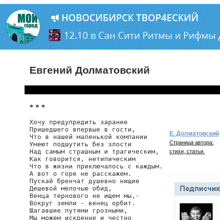
Евгений Долматовский
* * *
Хочу предупредить заранее

Пришедшего впервые в гости,

Е. Долматовский
Что в нашей маленькой компании

Страница автора:
Умеют подшутить без злости

Над самым страшным и трагическим,

стихи, статьи.
Как говорится, нетипическим

Что в жизни приключалось с каждым.

А вот о горе не расскажем.

Пускай бренчат душевно нищие

Дешевой мелочью обид,

Венца тернового не ищем мы,-

Вокруг земли - венец орбит.

Шагавшие путями грозными,

Мы можем искренне и честно
