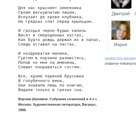
Для нас краснеет земляника

Своим веснушчатым лицом,

Вспухает до крови клубника,

На грядках спит перед крыльцом.

И гроздья черно-бурых капель

Висят в смородинных кустах,

Как будто дождь держал их в лапах,

Следы оставил на листах.

И ноздреватая малина,

Гуртом в корзине разместясь,

разместить реклам
Попав ко мне на именины,

shalamov-holodnoj-ki
Спешит понравиться гостям.

shalamov/holodnoj-ki
Все, кроме пареной брусники

И голубичного вина,

Они знавали лишь по книгам,

Видали только в грезах сна.
Варлам Шаламов. Собрание сочинений в 4-х т.
Москва: Художественная литература, Вагриус,
1998.