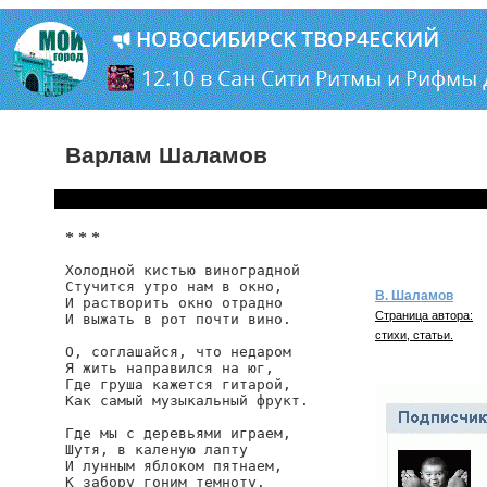
Варлам Шаламов
* * *
Холодной кистью виноградной

Стучится утро нам в окно,

В. Шаламов
И растворить окно отрадно

Страница автора:
И выжать в рот почти вино.

стихи, статьи.
О, соглашайся, что недаром

Я жить направился на юг,

Где груша кажется гитарой,

Как самый музыкальный фрукт.

Где мы с деревьями играем,

Шутя, в каленую лапту

И лунным яблоком пятнаем,

К забору гоним темноту.
