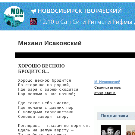
Михаил Исаковский
ХОРОШО ВЕСНОЮ
БРОДИТСЯ...
Хорошо весною бродится

М. Исаковский
По сторонке по родной,

Страница автора:
Где заря с зарею сходится

стихи, статьи.
Над полями в час ночной;

Где такое небо чистое,

Где ночами с давних пор

С молодыми гармонистами

Соловьи заводят спор,

Поглядишь — глазам не верится:

Вдаль на целую версту —

То ли белая метелица,
