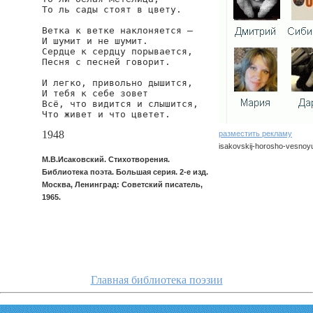
То ль сады стоят в цвету.

Ветка к ветке наклоняется —

И шумит и не шумит.

Сердце к сердцу порывается,

Песня с песней говорит.

И легко, привольно дышится,

И тебя к себе зовет

Всё, что видится и слышится,

Что живет и что цветет.
1948
разместить рекламу
isakovskij-horosho-vesnoyu
М.В.Исаковский. Стихотворения.
isakovskij/horosho-vesnoyu
Библиотека поэта. Большая серия. 2-е изд.
Москва, Ленинград: Советский писатель,
1965.
Главная библиотека поэзии