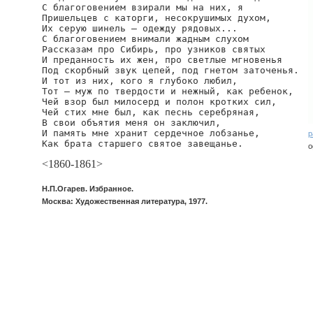
С благоговением взирали мы на них, я

Пришельцев с каторги, несокрушимых духом,

Их серую шинель — одежду рядовых...

С благоговением внимали жадным слухом

Рассказам про Сибирь, про узников святых

И преданность их жен, про светлые мгновенья

Под скорбный звук цепей, под гнетом заточенья.

И тот из них, кого я глубоко любил,

Тот — муж по твердости и нежный, как ребенок,

Чей взор был милосерд и полон кротких сил,

Чей стих мне был, как песнь серебряная,

В свои объятия меня он заключил,

И память мне хранит сердечное лобзанье,

р
Как брата старшего святое завещанье.
o
<1860-1861>
Н.П.Огарев. Избранное.
Москва: Художественная литература, 1977.