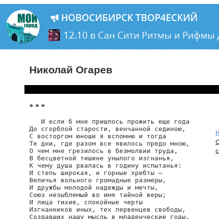
Николай Огарев
* * *
   И если б мне пришлось прожить еще года

До сгорблой старости, венчанной сединою,

Н
С восторгом юноши я вспомню и тогда

С
Те дни, где разом все явилось предо мною,

О чем мне грезилось в безмолвии труда,

с
В бесцветной тишине унылого изгнанья,

К чему душа рвалась в годину испытанья:

И степь широкая, и горные хребты —

Величья вольного громадные размеры,

И дружбы молодой надежды и мечты,

Союз незыблемый во имя тайной веры;

И лица тихие, спокойные черты

Изгнанников иных, тех первенцев свободы,

Создавших нашу мысль в младенческие годы.
