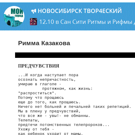
Римма Казакова
ПРЕДЧУВСТВИЯ
...И когда наступает пора

осознать непричастность,

умираю в глаголе -

          протяжном, как жизнь:

"распроститься".

Потому что прощаюсь

еще до того, как прощаюсь.

Ничего нет больней и печальней таких репетиций.

Мы в плену у предчувствий,

что все же - увы!- не обманны.

Телепаты,

предтечи потомственных телепророков...

Ухожу от тебя -

как ребенок уходит от мамы,
