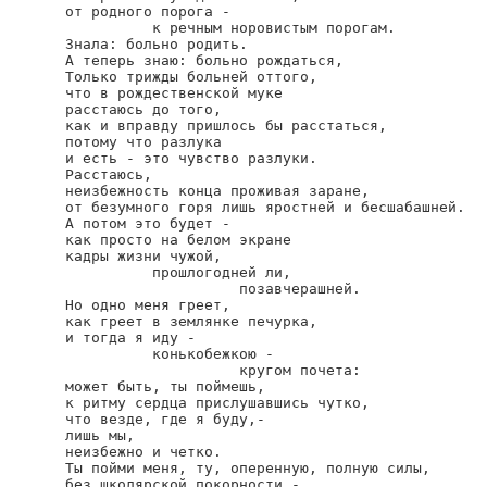
от родного порога -

          к речным норовистым порогам.

Знала: больно родить.

А теперь знаю: больно рождаться,

Только трижды больней оттого,

что в рождественской муке

расстаюсь до того,

как и вправду пришлось бы расстаться,

потому что разлука

и есть - это чувство разлуки.

Расстаюсь,

неизбежность конца проживая заране,

от безумного горя лишь яростней и бесшабашней.

А потом это будет -

как просто на белом экране

кадры жизни чужой,

          прошлогодней ли,

                    позавчерашней.

Но одно меня греет,

как греет в землянке печурка,

и тогда я иду -

          конькобежкою -

                    кругом почета:

может быть, ты поймешь,

к ритму сердца прислушавшись чутко,

что везде, где я буду,-

лишь мы,

неизбежно и четко.

Ты пойми меня, ту, оперенную, полную силы,

без школярской покорности,-
