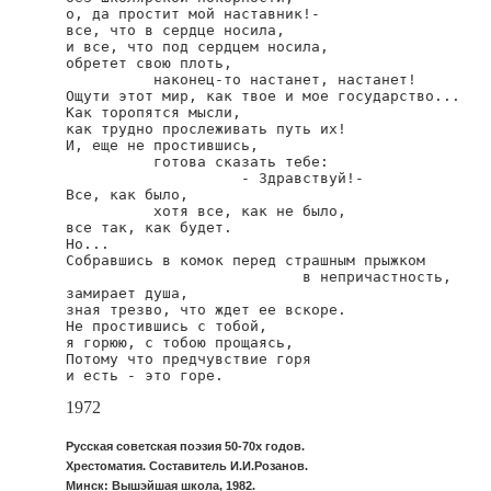
о, да простит мой наставник!-

все, что в сердце носила,

и все, что под сердцем носила,

обретет свою плоть,

          наконец-то настанет, настанет!

Ощути этот мир, как твое и мое государство...

Как торопятся мысли,

как трудно прослеживать путь их!

И, еще не простившись,

          готова сказать тебе:

                    - Здравствуй!-

Все, как было,

          хотя все, как не было,

все так, как будет.

Но...

Собравшись в комок перед страшным прыжком

                           в непричастность,

замирает душа,

зная трезво, что ждет ее вскоре.

Не простившись с тобой,

я горюю, с тобою прощаясь,

Потому что предчувствие горя

и есть - это горе.
1972
Русская советская поэзия 50-70х годов.
Хрестоматия. Составитель И.И.Розанов.
Минск: Вышэйшая школа, 1982.