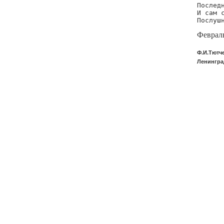
Последн
И сам с
Послуш
Феврал
Ф.И.Тютч
Ленинград