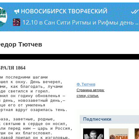
едор Тютчев
РАЛЯ 1864
и последними шагами

шел к окну. День вечерел,

Ф. Тютчев
ми, как благодать, лучами

Страница автора:
де светился и горел.

нил он годину обновленья —

стихи, статьи.
 день, новозаветный день,—

це его от умиленья

ртная вдруг озарилась тень.

аза, заветные, родные,

 святыню в сердце он носил,

ли перед ним — царь и Россия,

ши он их благословил.

лавой припал он к изголовью,
