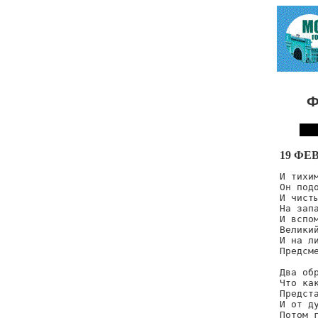
Ф
19 ФЕВ
И тихим
Он подо
И чисты
На запа
И вспом
Великий
И на ли
Предсме
Два обр
Что как
Предста
И от ду
Потом г