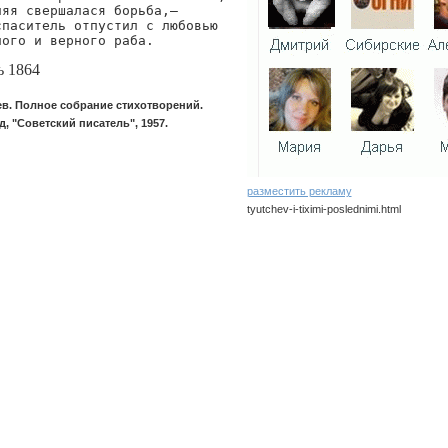
яя свершалася борьба,—

паситель отпустил с любовью

ного и верного раба.
ь 1864
ев. Полное собрание стихотворений.
, "Советский писатель", 1957.
разместить рекламу
tyutchev-i-tiximi-poslednimi.html
tyutchev/i-tiximi-poslednimi