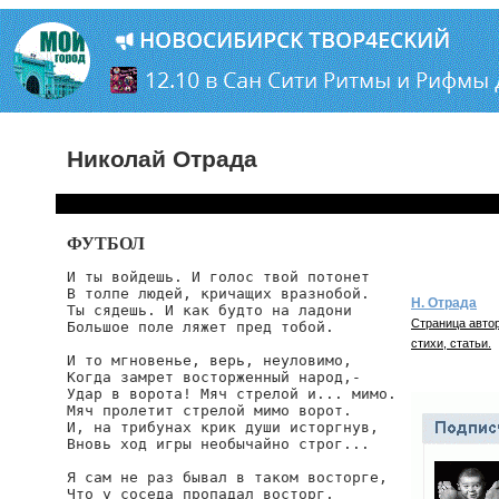
Николай Отрада
ФУТБОЛ
И ты войдешь. И голос твой потонет

В толпе людей, кричащих вразнобой.

Н. Отрада
Ты сядешь. И как будто на ладони

Страница автор
Большое поле ляжет пред тобой.

стихи, статьи.
И то мгновенье, верь, неуловимо,

Когда замрет восторженный народ,-

Удар в ворота! Мяч стрелой и... мимо.

Мяч пролетит стрелой мимо ворот.

И, на трибунах крик души исторгнув,

Вновь ход игры необычайно строг...

Я сам не раз бывал в таком восторге,

Что у соседа пропадал восторг,
