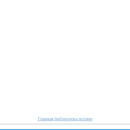
otrada/i-ty-vojd
Главная библиотека поэзии