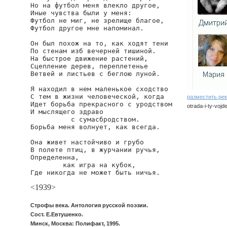
Но на футбол меня влекло другое,

Иные чувства были у меня:

Футбол не миг, не зрелище благое,

Футбол другое мне напоминал.

Он был похож на то, как ходят тени

По стенам изб вечерней тишиной.

На быстрое движение растений,

Сцепление дерев, переплетенье

Ветвей и листьев с беглою луной.

Я находил в нем маленькое сходство

С тем в жизни человеческой, когда

разместить ре
Идет борьба прекрасного с уродством

otrada-i-ty-vojd
И мыслящего здраво

          с сумасбродством.

Борьба меня волнует, как всегда.

Она живет настойчиво и грубо

В полете птиц, в журчании ручья,

Определенна,

        как игра на кубок,

Где никогда не может быть ничья.
<1939>
Строфы века. Антология русской поэзии.
Сост. Е.Евтушенко.
Минск, Москва: Полифакт, 1995.