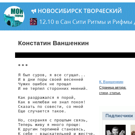
Констатин Ваншенкин
* * *
Я был суров, я все сгущал...

И в дни поры своей весенней

К. Ваншенкин
Чужих ошибок не прощал

Страница автора:
И не терпел сторонних мнений.

стихи, статьи.
Как раздражался я порой,

Как в нелюбви не знал покоя!

Сказать по совести, со мной

Еще случается такое.

Но, сохраняя с прошлым связь,

Теперь живу я много проще:

К другим терпимей становясь,

К себе - взыскательней и жестче.