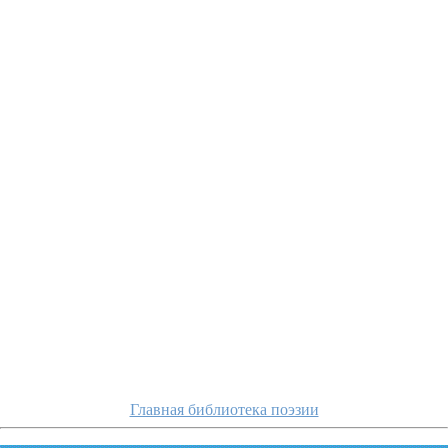
vanshenkin/i-v-dni
Главная библиотека поэзии