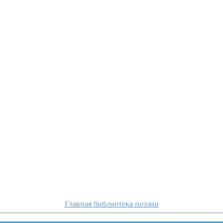
merezhkovskij/i-
Главная библиотека поэзии