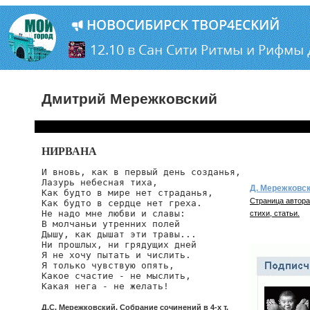
Дмитрий Мережковский
НИРВАНА
И вновь, как в первый день созданья,

Лазурь небесная тиха,

Д. Мережковс
Как будто в мире нет страданья,

Страница автора
Как будто в сердце нет греха.

Не надо мне любви и славы:

стихи, статьи.
В молчаньи утренних полей

Дышу, как дышат эти травы...

Ни прошлых, ни грядущих дней

Я не хочу пытать и числить.

Я только чувствую опять,

Какое счастие - не мыслить,

Какая нега - не желать!
Д.С. Мережковский. Собрание сочинений в 4-х т.