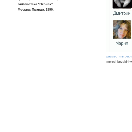
Библиотека "Огонек".
Москва: Правда, 1990.
разместить рек
merezhkovskij-i-