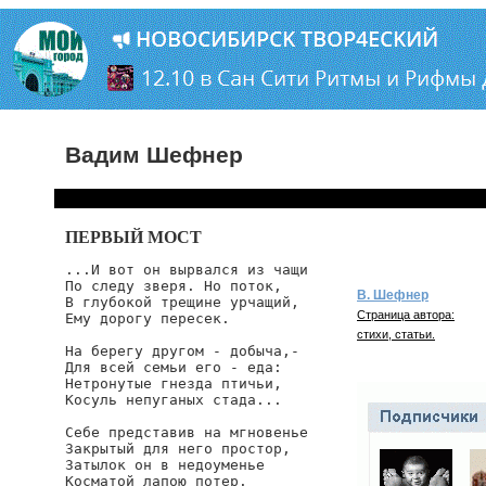
Вадим Шефнер
ПЕРВЫЙ МОСТ
...И вот он вырвался из чащи

По следу зверя. Но поток,

В. Шефнер
В глубокой трещине урчащий,

Страница автора:
Ему дорогу пересек.

стихи, статьи.
На берегу другом - добыча,-

Для всей семьи его - еда:

Нетронутые гнезда птичьи,

Косуль непуганых стада...

Себе представив на мгновенье

Закрытый для него простор,

Затылок он в недоуменье

Косматой лапою потер.
