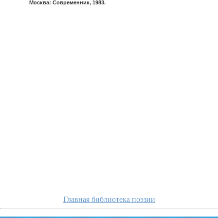
Москва: Современник, 1983.
shefner/i-vot-on
Главная библиотека поэзии