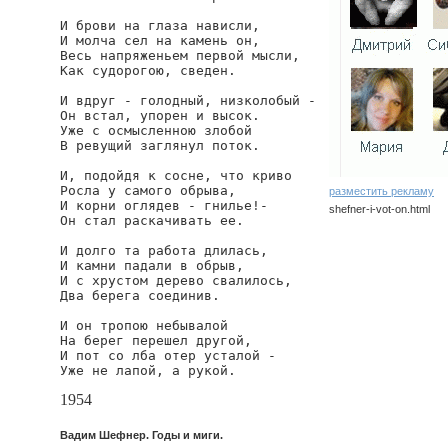
И брови на глаза нависли,

И молча сел на камень он,

Весь напряженьем первой мысли,

Как судорогою, сведен.

И вдруг - голодный, низколобый -

Он встал, упорен и высок.

Уже с осмысленною злобой

В ревущий заглянул поток.

И, подойдя к сосне, что криво

Росла у самого обрыва,

разместить рекламу
И корни оглядев - гнилье!-

shefner-i-vot-on.html
Он стал раскачивать ее.

И долго та работа длилась,

И камни падали в обрыв,

И с хрустом дерево свалилось,

Два берега соединив.

И он тропою небывалой

На берег перешел другой,

И пот со лба отер усталой -

Уже не лапой, а рукой.
1954
Вадим Шефнер. Годы и миги.