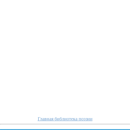
merezhkovskij/i-ya
Главная библиотека поэзии