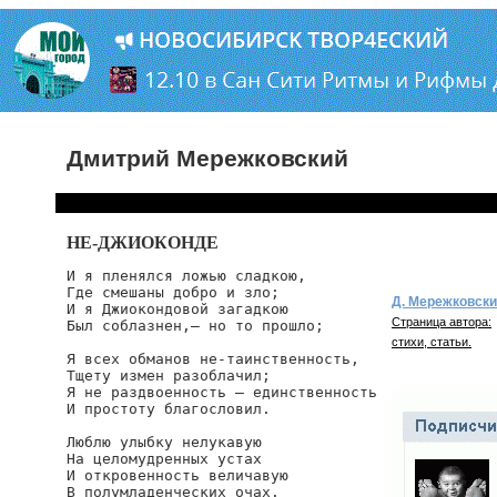
Дмитрий Мережковский
НЕ-ДЖИОКОНДЕ
И я пленялся ложью сладкою,

Где смешаны добро и зло;

Д. Мережковск
И я Джиокондовой загадкою

Страница автора:
Был соблазнен,— но то прошло;

стихи, статьи.
Я всех обманов не-таинственность,

Тщету измен разоблачил;

Я не раздвоенность — единственность

И простоту благословил.

Люблю улыбку нелукавую

На целомудренных устах

И откровенность величавую

В полумладенческих очах.
