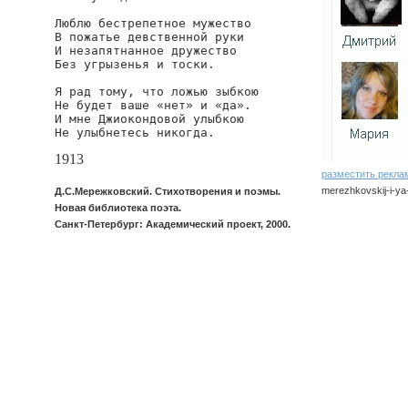
Люблю бестрепетное мужество

В пожатье девственной руки

И незапятнанное дружество

Без угрызенья и тоски.

Я рад тому, что ложью зыбкою

Не будет ваше «нет» и «да».

И мне Джиокондовой улыбкою

Не улыбнетесь никогда.
1913
разместить рекла
merezhkovskij-i-ya
Д.С.Мережковский. Стихотворения и поэмы.
Новая библиотека поэта.
Санкт-Петербург: Академический проект, 2000.