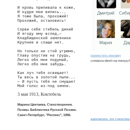
И кровь приливала к коже,

И кудри мои вились...

Я тоже была, прохожий!

Прохожий, остановись!

Сорви себе стебель дикий

И ягоду ему вслед,—

Кладбищенской земляники

Крупнее и слаще нет.

Но только не стой угрюмо,

Главу опустив на грудь,

разместить рекламу
Легко обо мне подумай,

cvetaeva-idesh-na-menya.h
Легко обо мне забудь.

cvetaeva/idesh-na-menya
Как луч тебя освещает!

Ты весь в золотой пыли...

— И пусть тебя не смущает

Мой голос из-под земли.
3 мая 1913, Коктебель
Марина Цветаева. Стихотворения.
Поэмы. Библиотека Русской Поэзии.
Санкт-Петербург, "Респекс", 1996.
напечатать это стихотв