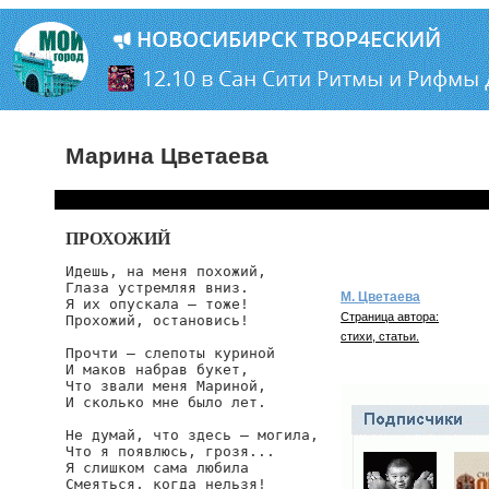
Марина Цветаева
ПРОХОЖИЙ
Идешь, на меня похожий,

Глаза устремляя вниз.

М. Цветаева
Я их опускала — тоже!

Страница автора:
Прохожий, остановись!

стихи, статьи.
Прочти — слепоты куриной

И маков набрав букет,

Что звали меня Мариной,

И сколько мне было лет.

Не думай, что здесь — могила,

Что я появлюсь, грозя...

Я слишком сама любила

Смеяться, когда нельзя!
