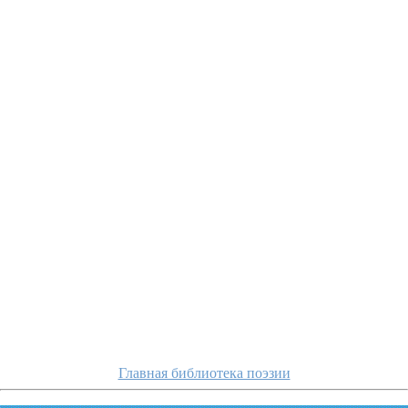
vanshenkin/idu
Главная библиотека поэзии