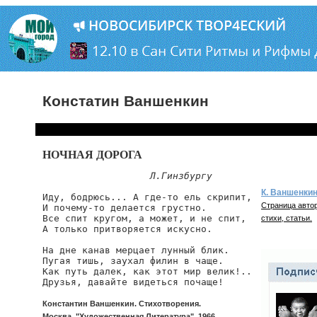
Констатин Ваншенкин
НОЧНАЯ ДОРОГА
Л.Гинзбургу
К. Ваншенки
Иду, бодрюсь... А где-то ель скрипит,

Страница автор
И почему-то делается грустно.

Все спит кругом, а может, и не спит,

стихи, статьи.
А только притворяется искусно.

На дне канав мерцает лунный блик.

Пугая тишь, заухал филин в чаще.

Как путь далек, как этот мир велик!..

Друзья, давайте видеться почаще!
Константин Ваншенкин. Стихотворения.
Москва, "Художественная Литература", 1966.