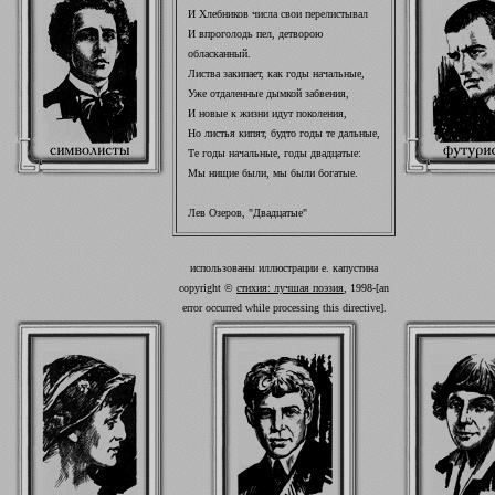
И Хлебников числа свои перелистывал
И впроголодь пел, детворою
обласканный.
Листва закипает, как годы начальные,
Уже отдаленные дымкой забвения,
И новые к жизни идут поколения,
Но листья кипят, будто годы те дальные,
Те годы начальные, годы двадцатые:
Мы нищие были, мы были богатые.
Лев Озеров, "Двадцатые"
использованы иллюстрации е. капустина
copyright ©
стихия: лучшая поэзия
, 1998-[an
error occurred while processing this directive].