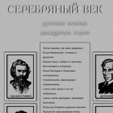
Листва закипает, как наши двадцатые,
Когда Маяковский с Асеевым в
дружестве
Писали стихи о любви и о мужестве,
Неугомонные и угловатые;
Когда Пастернак в бормотанье
восторженном,
Стремительном, миротворяще-
встревоженном,
Слагал свои строки и тут же
выбрасывал,
Сквозь жизнь пробираясь движением
брассовым;
Когда над Есениным рдяными красками
Пылали все зори рязанские истово,