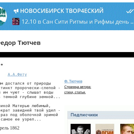
едор Тютчев
 *
А.А.Фету
Ф. Тютчев
ым достался от природы

Страница автора:
стинкт пророчески-слепой -

и им чуют - слышат воды

стихи, статьи.
в темной глубине земной...

ликой Матерью любимый,

ократ завидней твой удел -

 раз под оболочкой зримой

 самое ее узрел...
рель 1862