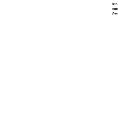
Ф.И
сти
Лен