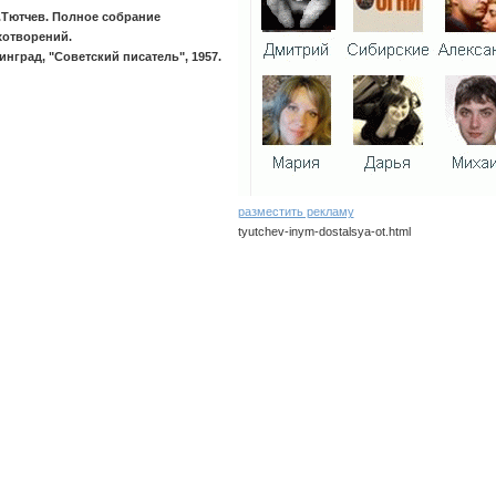
.Тютчев. Полное собрание
хотворений.
инград, "Советский писатель", 1957.
разместить рекламу
tyutchev-inym-dostalsya-ot.html
tyutchev/inym-dostalsya-ot