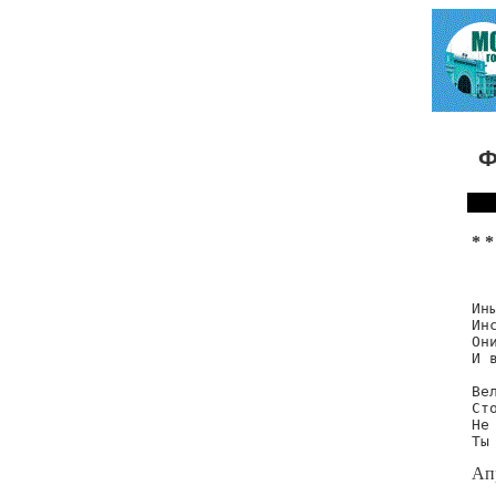
Ф
* *
Ин
Ин
Он
И 
Ве
Ст
Не
Ты
Ап