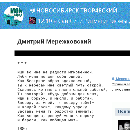
Дмитрий Мережковский
* * *
Ищи во мне не радости мгновенной.

Люби меня не для себя одной;

Д. Мережк
Как Беатриче образ вдохновенный,

Страница ав
Ты к небесам мне светлый путь открой.

Склонясь ко мне с пленительной заботой,

стихи, стать
Ты повторяй: «Будь добрым для меня,

Иди в борьбу, и мысли, и работай,

Вперед, за мной,— я поведу тебя!»

И каждой ласке, каждому упреку

Заставь меня ты радостно внимать;

Как женщина, ревнуй меня к пороку

И береги, как любящая мать.
1886