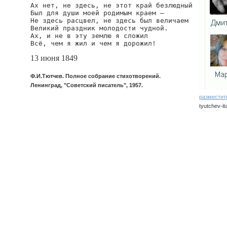
Ах нет, не здесь, не этот край безлюдный

Был для души моей родимым краем —

Не здесь расцвел, не здесь был величаем

Великий праздник молодости чудной.

Ах, и не в эту землю я сложил

Всё, чем я жил и чем я дорожил!
13 июня 1849
Ф.И.Тютчев. Полное собрание стихотворений.
Ленинград, "Советский писатель", 1957.
разместит
tyutchev-it