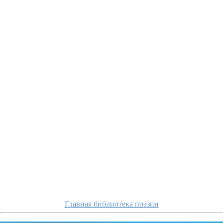
tyutchev/it
Главная библиотека поэзии