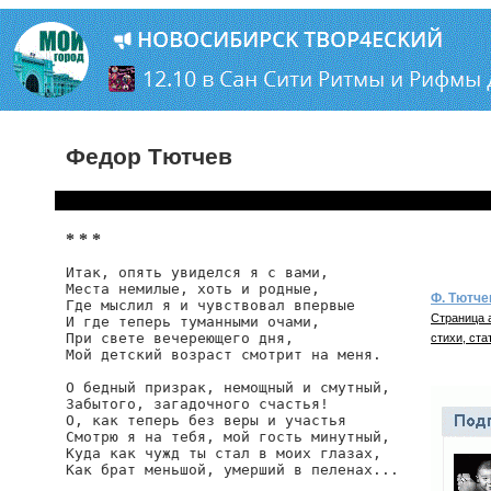
Федор Тютчев
* * *
Итак, опять увиделся я с вами,

Места немилые, хоть и родные,

Ф. Тютче
Где мыслил я и чувствовал впервые

Страница 
И где теперь туманными очами,

При свете вечереющего дня,

стихи, ста
Мой детский возраст смотрит на меня.

О бедный призрак, немощный и смутный,

Забытого, загадочного счастья!

О, как теперь без веры и участья

Смотрю я на тебя, мой гость минутный,

Куда как чужд ты стал в моих глазах,

Как брат меньшой, умерший в пеленах...
