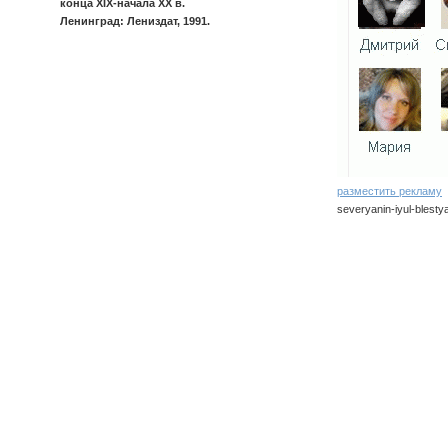
конца XIX-начала XX в.
Ленинград: Лениздат, 1991.
разместить рекламу
severyanin-iyul-blest
severyanin/iyul-blest