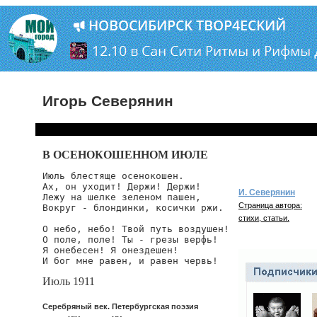
Игорь Северянин
В ОСЕНОКОШЕННОМ ИЮЛЕ
Июль блестяще осенокошен.

Ах, он уходит! Держи! Держи!

И. Северянин
Лежу на шелке зеленом пашен,

Страница автора:
Вокруг - блондинки, косички ржи.

стихи, статьи.
О небо, небо! Твой путь воздушен!

О поле, поле! Ты - грезы верфь!

Я онебесен! Я онездешен!

И бог мне равен, и равен червь!
Июль 1911
Серебряный век. Петербургская поэзия