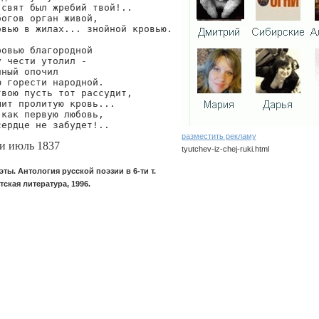
свят был жребий твой!..

огов орган живой,

вью в жилах... знойной кровью.

овью благородной

 чести утолил -

ный опочил

 горести народной.

вою пусть тот рассудит,

ит пролитую кровь...

как первую любовь,

сердце не забудет!..
разместить рекламу
и июль 1837
tyutchev-iz-chej-ruki.html
эты. Антология русской поэзии в 6-ти т.
tyutchev/iz-chej-ruki
тская литература, 1996.