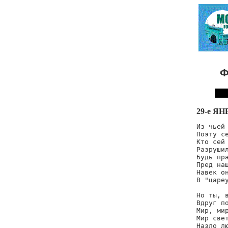
Ф
29-е ЯН
Из чьей 
Поэту се
Кто сей 
Разрушил
Будь пра
Пред наш
Навек он
В "цареу
Но ты, в
Вдруг по
Мир, мир
Мир свет
Назло лю