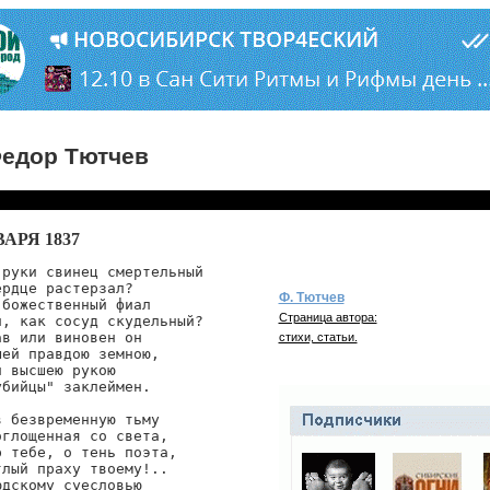
едор Тютчев
ВАРЯ 1837
руки свинец смертельный

рдце растерзал?

Ф. Тютчев
божественный фиал

Страница автора:
, как сосуд скудельный?

в или виновен он

стихи, статьи.
ей правдою земною,

 высшею рукою

бийцы" заклеймен.

 безвременную тьму

глощенная со света,

 тебе, о тень поэта,

лый праху твоему!..

дскому суесловью
