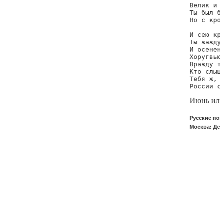
Велик и 
Ты был б
Но с кро
И сею кр
Ты жажду
И осенен
Хоругвью
Вражду т
Кто слыш
Тебя ж, 
России 
Июнь ил
Русские по
Москва: Де