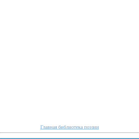
apuxtin/iz-raznyx
Главная библиотека поэзии