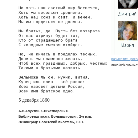
Но хоть наш светлый пир беспечен,

Хоть мы весельем сроднены,

Хоть наш союз и свят, и вечен,

Мы им гордиться не должны.

Мы братья, да. Пусть без возврата

От нас отринут будет тот,

Кто от страдающего брата

С холодным смехом отойдет.

Но, не кичась в пределах тесных,

Должны мы пламенно желать,

разместить рек
Чтоб всех правдивых, добрых, честных

apuxtin-iz-raznyx
Такими ж братьями назвать.

Вельможа ль он, мужик, вития,

Купец иль воин — всё равно:

Всех назовет детьми Россия,

Всем имя братское одно.
5 декабря 1860
А.Н.Апухтин. Стихотворения.
Библиотека поэта. Большая серия. 2-е изд.
Ленинград: Советский писатель, 1961.