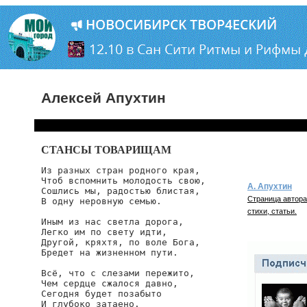
Алексей Апухтин
СТАНСЫ ТОВАРИЩАМ
Из разных стран родного края,

Чтоб вспомнить молодость свою,

А. Апухтин
Сошлись мы, радостью блистая,

Страница автора
В одну неровную семью.

стихи, статьи.
Иным из нас светла дорога,

Легко им по свету идти,

Другой, кряхтя, по воле Бога,

Бредет на жизненном пути.

Всё, что с слезами пережито,

Чем сердце сжалося давно,

Сегодня будет позабыто

И глубоко затаено.
