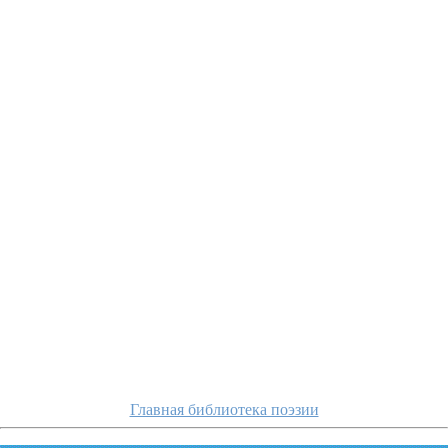
loxvickaya/
Главная библиотека поэзии