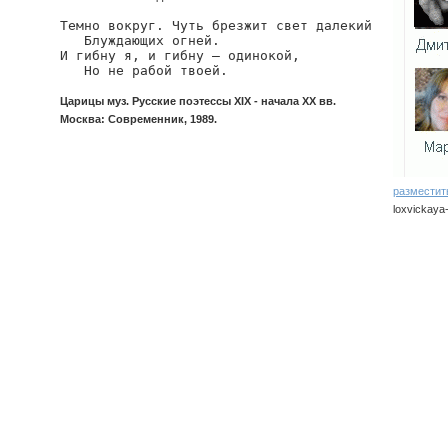
Темно вокруг. Чуть брезжит свет далекий

   Блуждающих огней.

И гибну я, и гибну — одинокой,

   Но не рабой твоей.
Царицы муз. Русские поэтессы XIX - начала XX вв.
Москва: Современник, 1989.
разместит
loxvickaya-