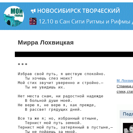
Мирра Лохвицкая
* * *
Избрав свой путь, я шествую спокойно.

   Ты хочешь слез моих?

М. Лохви
Мой стих звучит уверенно и стройно.—

Страница 
   Ты не увидишь их.

стихи, ста
Нет места снам, ни радостной надежде

   В больной душе моей.

Не верю я, не верю я, как прежде,

   В рассвет грядущих дней.

Все та же я; но, избранный отныне,

   Тернист мой путь земной.

Тернист мой путь, затерянный в пустыне,—

   Ты не пойдешь за мной.
