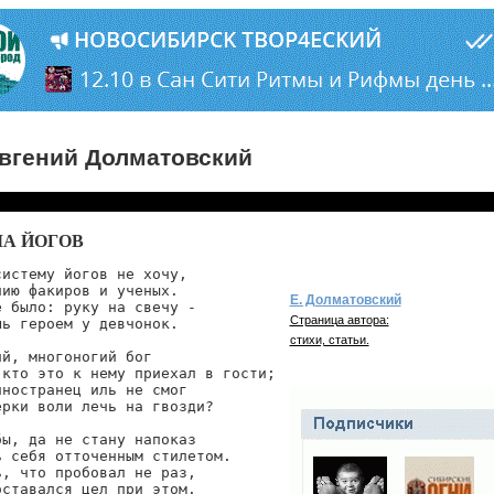
вгений Долматовский
А ЙОГОВ
истему йогов не хочу,

ию факиров и ученых.

Е. Долматовский
 было: руку на свечу -

Страница автора:
ь героем у девчонок.

стихи, статьи.
й, многоногий бог

кто это к нему приехал в гости;

ностранец иль не смог

рки воли лечь на гвозди?

ы, да не стану напоказ

 себя отточенным стилетом.

, что пробовал не раз,

ставался цел при этом.
