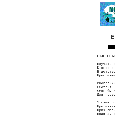
Е
СИСТЕМ
Изучать с
К огорчен
В детстве
Прослывеш
Многолики
Смотрит, 
Смог бы и
Для прове
Я сумел б
Протыкать
Признаюсь
Правда, о