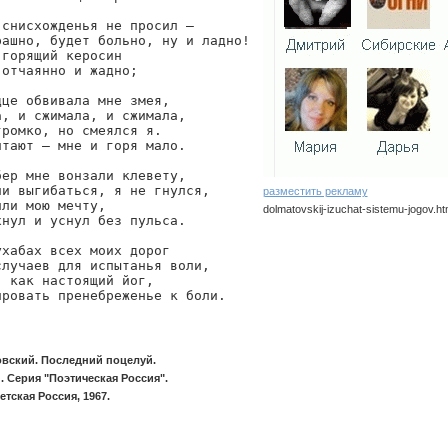
снисхожденья не просил —

ашно, будет больно, ну и ладно!

горящий керосин

отчаянно и жадно;

це обвивала мне змея,

, и сжимала, и сжимала,

ромко, но смеялся я.

тают — мне и горя мало.

ер мне вонзали клевету,

и выгибаться, я не гнулся,

разместить рекламу
ли мою мечту,

dolmatovskij-izuchat-sistemu-jogov.ht
нул и уснул без пульса.

dolmatovskij/izuchat-sistemu-jogov
хабах всех моих дорог

лучаев для испытанья воли,

 как настоящий йог,

ировать пренебреженье к боли.
овский. Последний поцелуй.
. Серия "Поэтическая Россия".
тская Россия, 1967.