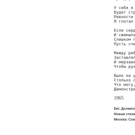
У себя я 
Будет стр
Ревности 
Я глотал 
Если серд
И сжимала
Слишком г
Пусть счи
Между реб
Заставлял
И мерзави
Чтобы рух
Было на у
Столько с
Что могу,
Демонстр
1965
Евг. Долмат
Новые стихи
Москва: Сове