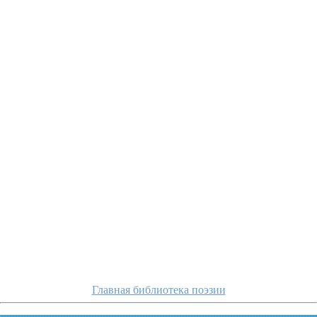
ogarev/k-p
Главная библиотека поэзии