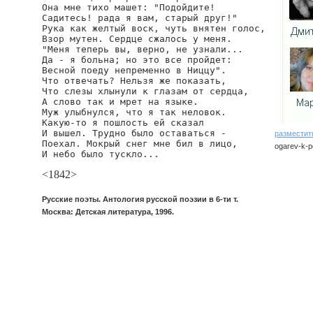
Она мне тихо машет: "Подойдите!

Садитесь! рада я вам, старый друг!"

Рука как желтый воск, чуть внятен голос,

Взор мутен. Сердце сжалось у меня.

"Меня теперь вы, верно, не узнали...

Да - я больна; но это все пройдет:

Весной поеду непременно в Ниццу".

Что отвечать? Нельзя же показать,

Что слезы хлынули к глазам от сердца,

А слово так и мрет на языке.

Муж улыбнулся, что я так неловок.

Какую-то я пошлость ей сказал

И вышел. Трудно было оставаться -

разместит
Поехал. Мокрый снег мне бил в лицо,

ogarev-k-p
И небо было тускло...
<1842>
Русские поэты. Антология русской поэзии в 6-ти т.
Москва: Детская литература, 1996.