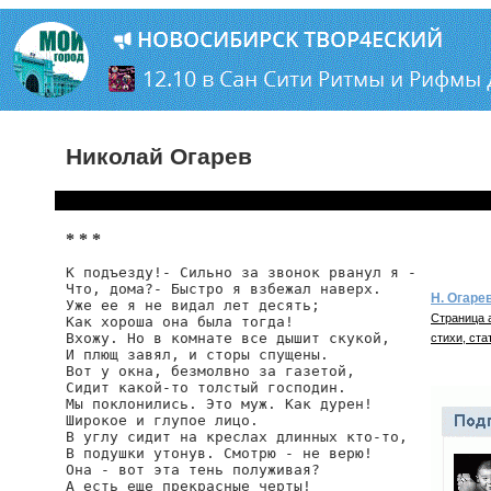
Николай Огарев
* * *
К подъезду!- Сильно за звонок рванул я -

Что, дома?- Быстро я взбежал наверх.

Н. Огаре
Уже ее я не видал лет десять;

Страница 
Как хороша она была тогда!

Вхожу. Но в комнате все дышит скукой,

стихи, ста
И плющ завял, и сторы спущены.

Вот у окна, безмолвно за газетой,

Сидит какой-то толстый господин.

Мы поклонились. Это муж. Как дурен!

Широкое и глупое лицо.

В углу сидит на креслах длинных кто-то,

В подушки утонув. Смотрю - не верю!

Она - вот эта тень полуживая?

А есть еще прекрасные черты!
