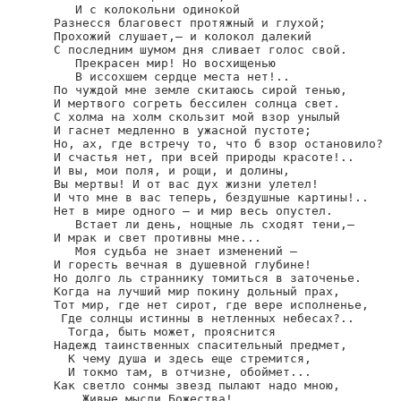
   И с колокольни одинокой

Разнесся благовест протяжный и глухой;

Прохожий слушает,— и колокол далекий

С последним шумом дня сливает голос свой.

   Прекрасен мир! Но восхищенью

   В иссохшем сердце места нет!..

По чуждой мне земле скитаюсь сирой тенью,

И мертвого согреть бессилен солнца свет.

С холма на холм скользит мой взор унылый

И гаснет медленно в ужасной пустоте;

Но, ах, где встречу то, что б взор остановило?

И счастья нет, при всей природы красоте!..

И вы, мои поля, и рощи, и долины,

Вы мертвы! И от вас дух жизни улетел!

И что мне в вас теперь, бездушные картины!..

Нет в мире одного — и мир весь опустел.

   Встает ли день, нощные ль сходят тени,—

И мрак и свет противны мне...

   Моя судьба не знает изменений —

И горесть вечная в душевной глубине!

Но долго ль страннику томиться в заточенье.

Когда на лучший мир покину дольный прах,

Тот мир, где нет сирот, где вере исполненье,

 Где солнцы истинны в нетленных небесах?..

  Тогда, быть может, прояснится

Надежд таинственных спасительный предмет,

  К чему душа и здесь еще стремится,

  И токмо там, в отчизне, обоймет...

Как светло сонмы звезд пылают надо мною,

    Живые мысли Божества!
