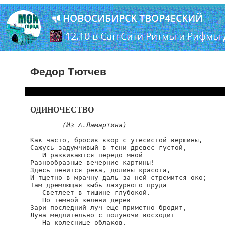
Федор Тютчев
ОДИНОЧЕСТВО
(Из A.Ламартина)
Как часто, бросив взор с утесистой вершины,

Сажусь задумчивый в тени древес густой,

   И развиваются передо мной

Разнообразные вечерние картины!

Здесь пенится река, долины красота,

И тщетно в мрачну даль за ней стремится око;

Там дремлющая зыбь лазурного пруда

   Светлеет в тишине глубокой.

   По темной зелени дерев

Зари последний луч еще приметно бродит,

Луна медлительно с полуночи восходит

   На колеснице облаков,
