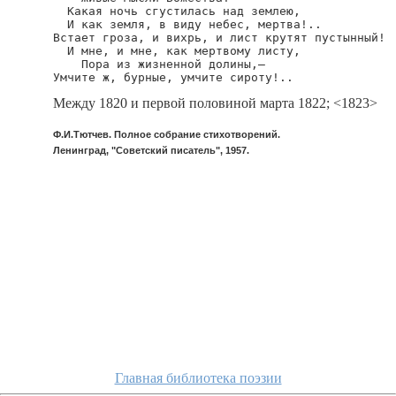
  Какая ночь сгустилась над землею,

  И как земля, в виду небес, мертва!..

Встает гроза, и вихрь, и лист крутят пустынный!

  И мне, и мне, как мертвому листу,

    Пора из жизненной долины,—

Умчите ж, бурные, умчите сироту!..
Между 1820 и первой половиной марта 1822; <1823>
Ф.И.Тютчев. Полное собрание стихотворений.
Ленинград, "Советский писатель", 1957.
Главная библиотека поэзии