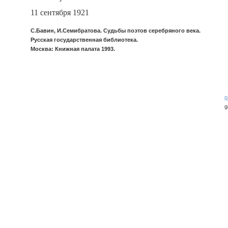
11 сентября 1921
С.Бавин, И.Семибратова. Судьбы поэтов серебряного века.
Русская государственная библиотека.
Москва: Книжная палата 1993.
р
g