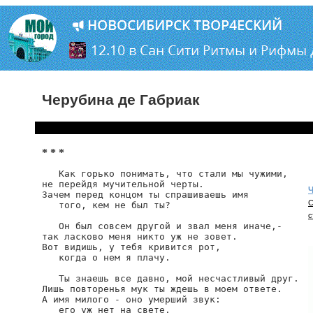
Черубина де Габриак
* * *
   Как горько понимать, что стали мы чужими,

не перейдя мучительной черты.

Ч
Зачем перед концом ты спрашиваешь имя

С
   того, кем не был ты?

с
   Он был совсем другой и звал меня иначе,-

так ласково меня никто уж не зовет.

Вот видишь, у тебя кривится рот,

   когда о нем я плачу.

   Ты знаешь все давно, мой несчастливый друг.

Лишь повторенья мук ты ждешь в моем ответе.

А имя милого - оно умерший звук:

   его уж нет на свете.