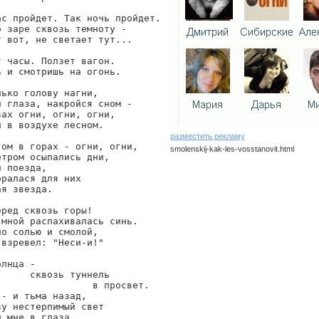
ас пройдет. Так ночь пройдет.

 заре сквозь темноту -

 вот, не светает тут...

 часы. Ползет вагон.

 и смотришь на огонь.

ько голову нагни,

 глаза, накройся сном -

ах огни, огни, огни,

 в воздухе лесном.

разместить рекламу
ом в горах - огни, огни,

smolenskij-kak-les-vosstanovit.html
тром осыпались дни,

 поезда,

smolenskij/kak-les-vosstanovit
ралася для них

я звезда.

ред сквозь горы!

мной распахивалась синь.

о солью и смолой,

взревел: "Неси-и!"

лнца -

     сквозь туннель

                 в просвет.

- и тьма назад,

у нестерпимый свет

л мне в глаза.