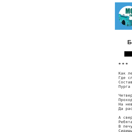
Б
* * *
Как ле
Где с
Состав
Пурга
Четвер
Проход
На нев
Да рас
А свер
Ребята
В печу
Сидишь