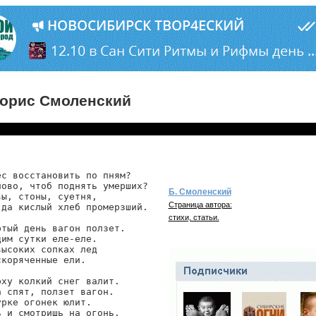
орис Смоленский
с восстановить по пням?

лово, чтоб поднять умерших?

Б. Смоленский
ы, стоны, суетня,

Страница автора:
 да кислый хлеб промерзший.

стихи, статьи.
тый день вагон ползет.

им сутки еле-еле.

ысоких сопках лед

коряченные ели.

ху колкий снег валит.

 спят, ползет вагон.

рке огонек юлит.

 и смотришь на огонь.
