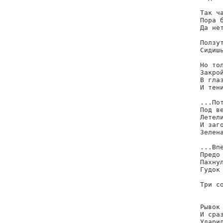
Так ч
Пора б
Да нет
Ползут
Сидишь
Но тол
Закрой
В глаз
И тени
...Пот
Под ве
Летели
И заго
Зелена
...Впе
Предо 
Пахнул
Гудок 
Три со
      
     
Рывок 
И сраз
Удари