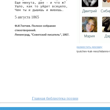
Еще минута, две - и что ж?

Ушло, как то уйдет всецело,

Чем ты и дышишь и живешь.
5 августа 1865
Ф.И.Тютчев. Полное собрание
стихотворений.
Ленинград, "Советский писатель", 1957.
разместить рекламу
tyutchev-kak-neozhidanno-i
tyutchev/kak-neozhidanno-i
Главная библиотека поэзии