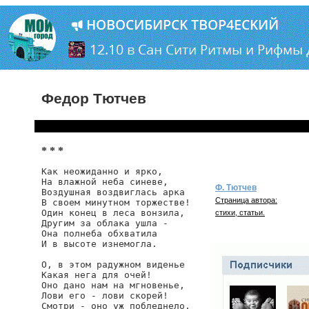
Федор Тютчев
* * *
Как неожиданно и ярко,

На влажной неба синеве,

Ф. Тютчев
Воздушная воздвиглась арка

Страница автора:
В своем минутном торжестве!

Один конец в леса вонзила,

стихи, статьи.
Другим за облака ушла -

Она полнеба обхватила

И в высоте изнемогла.

О, в этом радужном виденье

Какая нега для очей!

Оно дано нам на мгновенье,

Лови его - лови скорей!

Смотри - оно уж побледнело,
