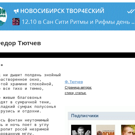
едор Тютчев
 *
к ни дышит полдень знойный

растворенное окно,

Ф. Тютчев
этой храмине спокойной,

Страница автора:
е все тихо и темно,

стихи, статьи.
е живые благовонья

одят в сумрачной тени,

сладкий сумрак полусонья

грузись и отдохни.

есь фонтан неутомимый

нь и ночь поет в углу

кропит росой незримой

арованную мглу.
