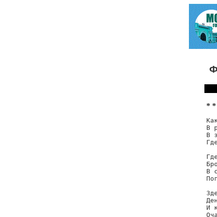
Ф
* *
Ка
В 
В 
Гд
Гд
Бр
В 
По
Зд
Де
И 
Оч