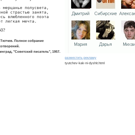
в мерцанье полусвета,

йной страстью занята,

есь влюбленного поэта

ет легкая мечта.
50?
.Тютчев. Полное собрание
хотворений.
инград, "Советский писатель", 1957.
разместить рекламу
tyutchev-kak-ni-dyshit.html
tyutchev/kak-ni-dyshit