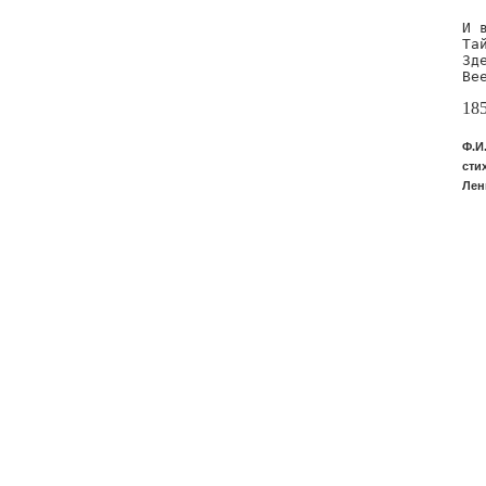
И 
Та
Зд
Ве
18
Ф.И
сти
Лен