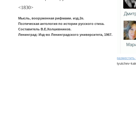
<1830>
Мысль, вооруженная рифмами. изд.2е.
Поэтическая антология по истории русского стиха.
Составитель В.Е.Холшевников.
Ленинград: Изд-во Ленинградского университета, 1967.
разместить
tyutchev-ka