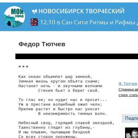
Федор Тютчев
* * *
Как океан объемлет шар земной,

Земная жизнь кругом объята снами;

Ф. Тютчев
Настанет ночь - и звучными волнами

Страница ав
        Стихия бьет о берег свой.

стихи, стать
То глас ее; он нудит нас и просит...

Уж в пристани волшебный ожил челн;

Прилив растет и быстро нас уносит

        В неизмеримость темных волн.

Небесный свод, горящий славой звездной,

Таинственно глядит из глубины,-

И мы плывем, пылающею бездной

Со всех сторон окружены.