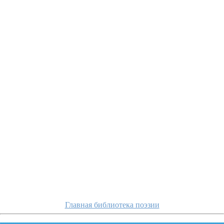
tyutchev/ka
Главная библиотека поэзии