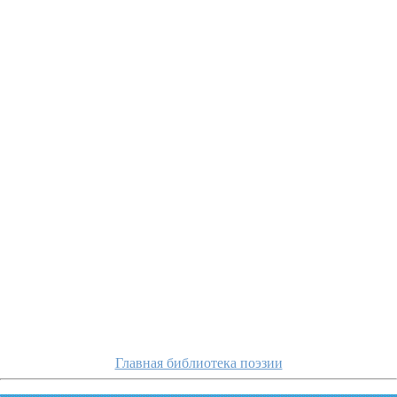
cvetaeva/kak-prava
Главная библиотека поэзии