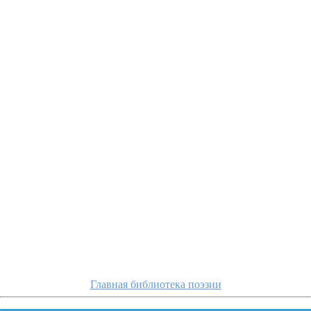
dolmatovskij/k
Главная библиотека поэзии