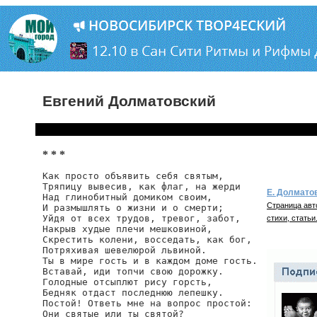
Евгений Долматовский
* * *
Как просто объявить себя святым,

Тряпицу вывесив, как флаг, на жерди

Е. Долмато
Над глинобитный домиком своим,

Страница авт
И размышлять о жизни и о смерти;

Уйдя от всех трудов, тревог, забот,

стихи, статьи
Накрыв худые плечи мешковиной,

Скрестить колени, восседать, как бог,

Потряхивая шевелюрой львиной.

Ты в мире гость и в каждом доме гость.

Вставай, иди топчи свою дорожку.

Голодные отсыплют рису горсть,

Бедняк отдаст последнюю лепешку.

Постой! Ответь мне на вопрос простой:

Они святые или ты святой?