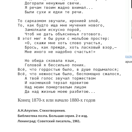
   Догорали ненужные свечи.

   Я речам твоим жадно внимал...

   Были сухи и едки те речи.

То сарказмом звучали, иронией злой,

То, как будто ища мне мучения нового,

   Замолкали искусно порой,

   Чтоб не дать объясненья готового.

В этот миг я бы руки с мольбою простер:

   «О, скажи мне хоть слово участья,

   Брось, как прежде, хоть ласковый взор,—

   Мне иного не надобно счастья!»

раз
   Но обида сковала язык,

apux
   Головой я бессильно поник.

Всё, что гордостью было, в душе подымалося;

Всё, что нежностью было, беспомощно сжалося,

   А твой голос звучал торжеством

   И насмешкой терзал ядовитою

   Над моим помертвелым лицом

   Да над жизнью моею разбитою...
Конец 1870-х или начало 1880-х годов
А.Н.Апухтин. Стихотворения.
Библиотека поэта. Большая серия. 2-е изд.
Ленинград: Советский писатель, 1961.