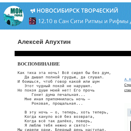
Алексей Апухтин
ВОСПОМИНАНИЕ
Как тиха эта ночь! Всё сидел бы без дум,

   Да дышал полной грудью, да слушал.

А. 
И боишься, чтоб говор какой или шум

Стра
   Этот чудный покой не нарушил.

Но покоя душе моей нет! Его прочь

стих
      Гонит дума печальная...

   Мне иная припомнилась ночь —

      Роковая, прощальная...

   В эту ночь — о, теперь, хоть теперь,

   Когда кануло всё без возврата,

   Когда всё так далёко, поверь,

   Я люблю тебя нежно и свято!—

Мы сидели одни. Бледный день наступал,
