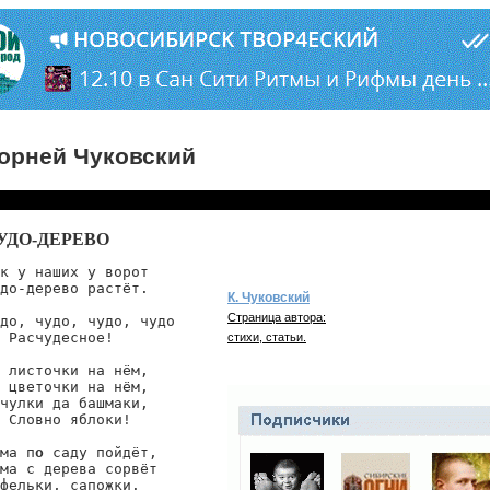
орней Чуковский
УДО-ДЕРЕВО
к у наших у ворот

до-дерево растёт.

К. Чуковский
Страница автора:
до, чудо, чудо, чудо

 Расчудесное!

стихи, статьи.
 листочки на нём,

 цветочки на нём,

чулки да башмаки,

 Словно яблоки!

ма п
о
 саду пойдёт,

ма с дерева сорвёт

фельки, сапожки.
