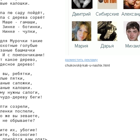
вые калошки.

па п
о
 саду пойдёт,

па с дерева сорвёт

 Маше - гамаши,

 Зинке - ботинки,

 Нинке - чулки,

для Мурочки такие

охотные голубые

заные башмачки

 И с помпончиками!

т какое дерево,

разместить рекламу
десное дерево!

chukovskij-kak-u-nashix.html
 вы, ребятки,

chukovskij/kak-u-nashix
лые пятки,

аные сапожки,

аные калошки.

му нужны сапоги,

чудо-дереву беги!

пти созрели,

ленки поспели,

о же вы зеваете,

 не обрываете?

ите их, убогие!

ите, босоногие!

 придётся вам опять
