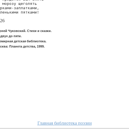
 морозу щеголять

рками-заплатками,

ленькими пятками!
26
рней Чуковский. Стихи и сказки.
 двух до пяти.
емирная детская библиотека.
сква: Планета детства, 1999.
Главная библиотека поэзии