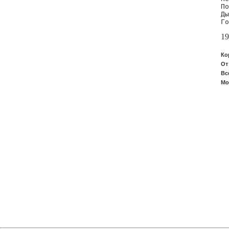
По
Ды
Го
19
Ко
От
Вс
Мо