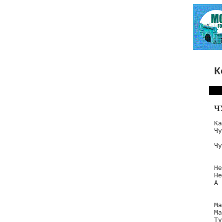
К
Ч
Ка
Чу
Чу
  
Не
Не
А 
  
Ма
Ма
Ту