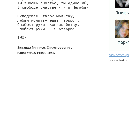
Ты знаешь счастье, ты одинокий,

В свободе счастье - и в Нелюбви.

Охладевая, творю молитву,

Любви молитву едва творю...

Слабеют руки, кончаю битву,

Слабеют руки... Я отворю!
1907
Зинаида Гиппиус. Стихотворения.
Paris: YMCA-Press, 1984.
разместить р
gippius-kak-ve