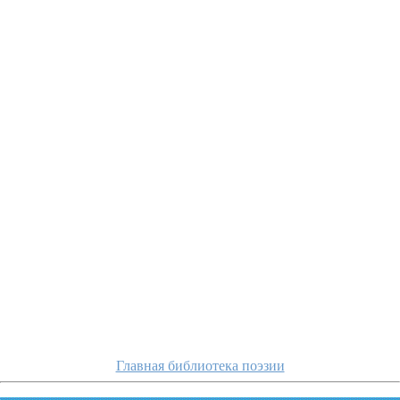
gippius/kak-ve
Главная библиотека поэзии