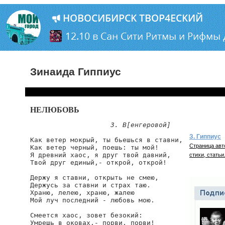
Зинаида Гиппиус
НЕЛЮБОВЬ
3. В[енгеровой]
З. Гиппиус
Как ветер мокрый, ты бьешься в ставни,

Страница авт
Как ветер черный, поешь: ты мой!

Я древний хаос, я друг твой давний,

стихи, статьи
Твой друг единый,- открой, открой!

Держу я ставни, открыть не смею,

Держусь за ставни и страх таю.

Храню, лелею, храню, жалею

Мой луч последний - любовь мою.

Смеется хаос, зовет безокий:

Умрешь в оковах,- порви, порви!
