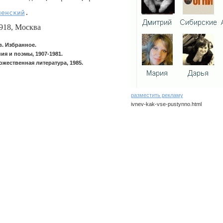
ненский
.
918, Москва
. Избранное.
ия и поэмы, 1907-1981.
ожественная литература, 1985.
разместить рекламу
ivnev-kak-vse-pustynno.html
ivnev/kak-vse-pustynno