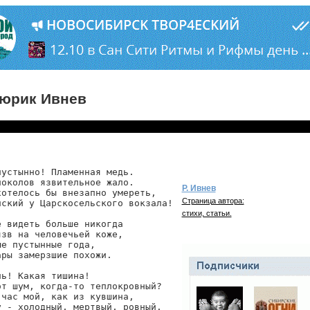
юрик Ивнев
устынно! Пламенная медь.

околов язвительное жало.

Р. Ивнев
отелось бы внезапно умереть,

Страница автора:
ский у Царскосельского вокзала!

стихи, статьи.
 видеть больше никогда

зв на человечьей коже,

е пустынные года,

ры замерзшие похожи.

ь! Какая тишина!

т шум, когда-то теплокровный?

час мой, как из кувшина,

 - холодный, мертвый, ровный.
