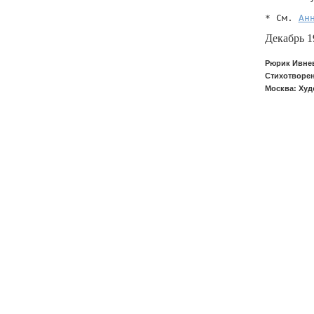
* См. 
Ан
Декабрь 1
Рюрик Ивнев
Стихотворен
Москва: Худ