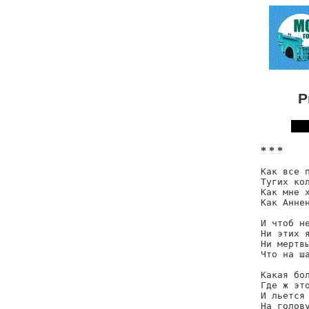
Р
* * *
Как все п
Тугих кол
Как мне х
Как Аннен
И чтоб не
Ни этих я
Ни мертвы
Что на ша
Какая бол
Где ж это
И льется 
На голову