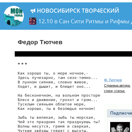
Федор Тютчев
* * *
Как хорошо ты, о море ночное,-

Здесь лучезарно, там сизо-темно...

Ф. Тютчев
В лунном сиянии, словно живое,

Страница автора:
Ходит, и дышит, и блещет оно...

стихи, статьи.
На бесконечном, на вольном просторе

Блеск и движение, грохот и гром...

Тусклым сияньем облитое море,

Как хорошо, ты в безлюдье ночном!

Зыбь ты великая, зыбь ты морская,

Чей это праздник так празднуешь ты?

Волны несутся, гремя и сверкая,

Чуткие звёзды глядят с высоты.
