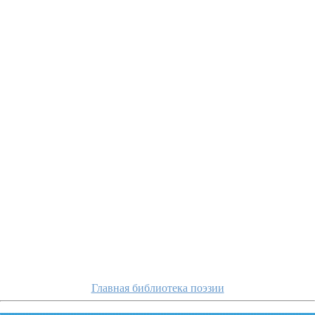
tyutchev/kak-xoros
Главная библиотека поэзии