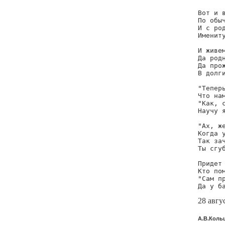
Вот и в
По обыч
И с род
Имениту
И живем
Да родн
Да прож
В долги
"Теперь
Что нам
"Как, с
Научу я
"Ах, же
Когда у
Так зач
Ты сгуб
Придет 
Кто пом
"Сам пр
Да у б
28 авгу
А.В.Коль