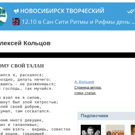
лексей Кольцов
ОМУ СВОЙ ТАЛАН
ился я, раскаялся;

оздно, делать нечего:

А. Кольцов
вшись - не разженишься;

Страница автора:
 господь, так мучайся.

стихи, статьи.
 взял ее я силою,

анут был злой хитростью;

лей своей доброю,

умал, там сосватался.

оме много девушек,

их и таланливых;

 чем взять - видишь, совестно

й родни, товарищей.
