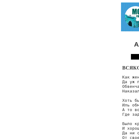
А
ВСЯК
Как жен
Да уж п
Обвенча
Наказал
Хоть бы
Иль обм
А то во
Где зад
Было кр
И хорош
Да ни с
От свое