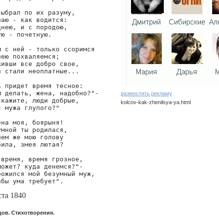
ыбрал по их разуму,

аю - как водится:

нею, и с породою,

ю - почетную.

 с ней - только ссоримся

ею похваляемся;

ивши все добро свое,

 стали неоплатные...

 придет время тесное:

 делать, жена, надобно?"-

разместить рекламу
кажите, люди добрые,

kolcov-kak-zhenilsya-ya.html
 мужа глупого?"

kolcov/kak-zhenilsya-ya
на моя, боярыня!

мной ты родилася,

ем же мою голову

ила, змея лютая?

время, время грозное,

ожет? куда денемся?"-

ожился мой безумный муж,

абы ума требует".
ста 1840
цов. Стихотворения.