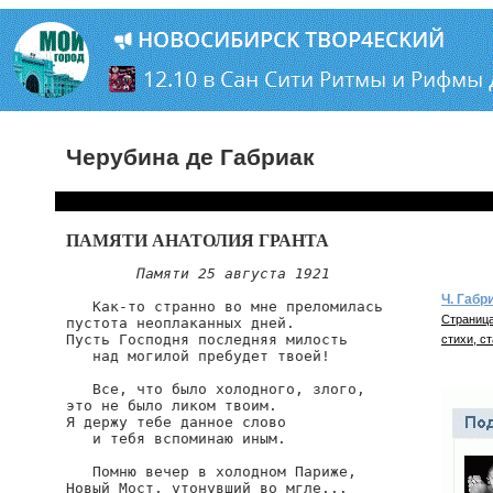
Черубина де Габриак
ПАМЯТИ АНАТОЛИЯ ГРАНТА
Памяти 25 августа 1921
Ч. Габр
   Как-то странно во мне преломилась

Страница
пустота неоплаканных дней.

Пусть Господня последняя милость

стихи, ст
   над могилой пребудет твоей!

   Все, что было холодного, злого,

это не было ликом твоим.

Я держу тебе данное слово

   и тебя вспоминаю иным.

   Помню вечер в холодном Париже,

Новый Мост, утонувший во мгле...
