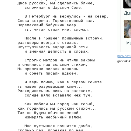
Двое русских, мы сделались ближе,

   вспоминая о Царском Селе.

   В Петербург мы вернулись - на север.

Снова встреча. Торжественный зал.

Черепаховый бабушкин веер

   ты, читая стихи мне, сломал.

   После в "Башне" привычные встречи,

разговоры всегда о стихах,

неуступчивость вкрадчивой речи

   и змеиная цепкость в словах.

размести
   Строгих метров мы чтили законы

gabriak-k
и смеялись над вольным стихом,

Мы прилежно писали канцоны

   и сонеты писали вдвоем.

   Я ведь помню, как в первом сонете

ты нашел разрешающий ключ...

Расходились мы лишь на рассвете,

   солнце вяло вставало меж туч.

   Как любили мы город наш серый,

как гордились мы русским стихом...

Так не будем обычною мерой

   измерять необычный излом.

   Мне пустынная помнится дамба,

сколько раз, проезжая по ней,
