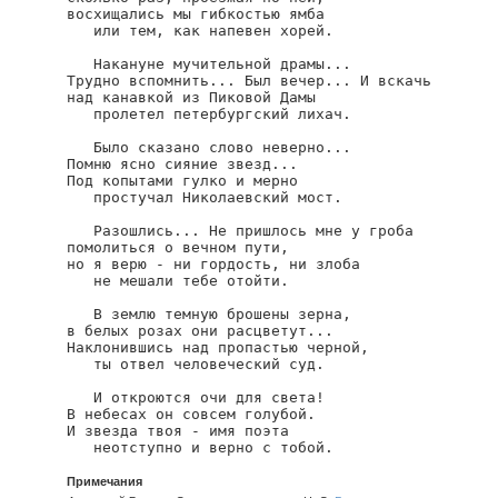
восхищались мы гибкостью ямба

   или тем, как напевен хорей.

   Накануне мучительной драмы...

Трудно вспомнить... Был вечер... И вскачь

над канавкой из Пиковой Дамы

   пролетел петербургский лихач.

   Было сказано слово неверно...

Помню ясно сияние звезд...

Под копытами гулко и мерно

   простучал Николаевский мост.

   Разошлись... Не пришлось мне у гроба

помолиться о вечном пути,

но я верю - ни гордость, ни злоба

   не мешали тебе отойти.

   В землю темную брошены зерна,

в белых розах они расцветут...

Наклонившись над пропастью черной,

   ты отвел человеческий суд.

   И откроются очи для света!

В небесах он совсем голубой.

gabriak/k
И звезда твоя - имя поэта

   неотступно и верно с тобой.
Примечания