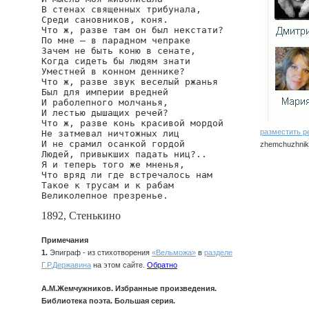
В стенах священных трибунала,

Среди сановников, коня.

Что ж, разве там он был некстати?

По мне — в парадном чепраке

Зачем не быть коню в сенате,

Когда сидеть бы людям знати

Уместней в конном деннике?

Что ж, разве звук веселый ржанья

Был для империи вредней

И раболепного молчанья,

И лестью дышащих речей?

Что ж, разве конь красивой мордой

разместить р
Не затмевал ничтожных лиц

И не срамил осанкой гордой

zhemchuzhniko
Людей, привыкших падать ниц?..

Я и теперь того же мненья,

Что вряд ли где встречалось нам

Такое к трусам и к рабам

Великолепное презренье.
1892, Стенькино
Примечания
1.
Эпиграф - из стихотворения
«Вельможа»
в
разделе
Г.Р.Державина
на этом сайте.
Обратно
А.М.Жемчужников. Избранные произведения.
Библиотека поэта. Большая серия.