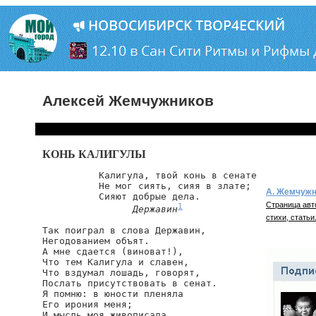
Алексей Жемчужников
КОНЬ КАЛИГУЛЫ
          Калигула, твой конь в сенате

          Не мог сиять, сияя в злате;

А. Жемчужн
          Сияют добрые дела.

Страница авт
1
Державин
стихи, статьи
Так поиграл в слова Державин,

Негодованием объят.

А мне сдается (виноват!),

Что тем Калигула и славен,

Что вздумал лошадь, говорят,

Послать присутствовать в сенат.

Я помню: в юности пленяла

Его ирония меня;

И мысль моя живописала
