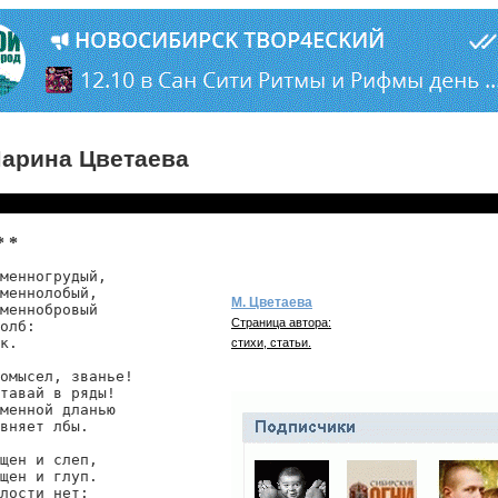
арина Цветаева
* *
менногрудый,

меннолобый,

М. Цветаева
меннобровый

Страница автора:
олб:

к.

стихи, статьи.
омысел, званье!

тавай в ряды!

менной дланью

вняет лбы.

щен и слеп,

щен и глуп.

лости нет:
