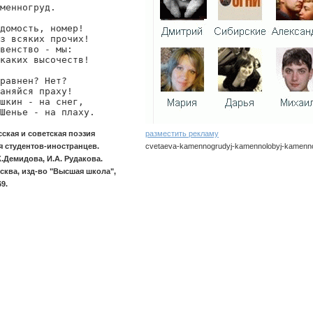
менногруд.

домость, номер!

з всяких прочих!

венство - мы:

каких высочеств!

равнен? Нет?

аняйся праху!

шкин - на снег,

Шенье - на плаху.
сская и советская поэзия
разместить рекламу
я студентов-иностранцев.
cvetaeva-kamennogrudyj-kamennolobyj-kamenno
К.Демидова, И.А. Рудакова.
сква, изд-во "Высшая школа",
cvetaeva/kamennogrudyj-kamennolobyj-kamenno
69.