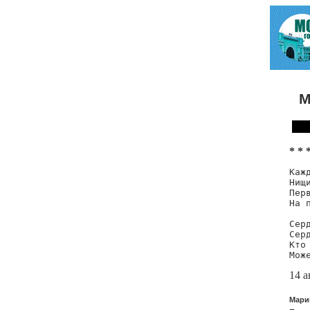
М
* * 
Каж
Нищ
Перв
На 
Сер
Сер
Кто
Мож
14 а
Мари