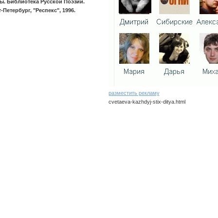
ы. Библиотека Русской Поэзии.
-Петербург, "Респекс", 1996.
разместить рекламу
cvetaeva-kazhdyj-stix-ditya.html
cvetaeva/kazhdyj-stix-ditya