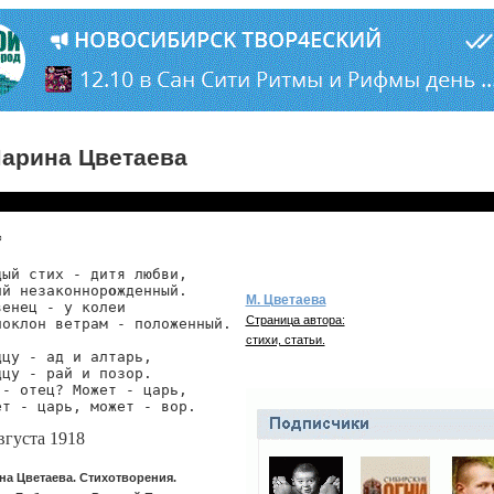
арина Цветаева
*
дый стих - дитя любви,

ий незаконнор
о
жденный.

М. Цветаева
енец - у колеи

Страница автора:
поклон ветрам - положенный.

стихи, статьи.
дцу - ад и алтарь,

дцу - рай и позор.

 - отец? Может - царь,

ет - царь, может - вор. 
вгуста 1918
на Цветаева. Стихотворения.