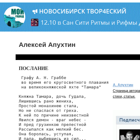
Алексей Апухтин
ПОСЛАНИЕ
 Графу А. Н. Граббе

 во время его кругосветного плавания

А. Апухтин
 на великокняжеской яхте "Тамара"

Страница автора
Княжна Тамара, дочь Гудала,

стихи, статьи.
Лишившись рано жениха,

Простой монахинею стала,

Но не спаслася от греха.

К ней по причине неизвестной

Явился демон - враг небес -

И пред грузинкою прелестной

Рассыпался как мелкий бес.

Она боролась, уступая,

И пала, выбившись из сил...
