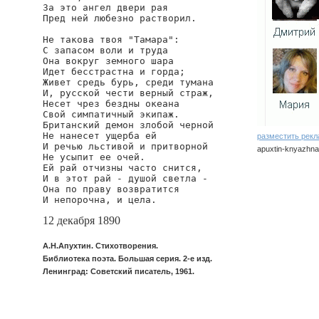
За это aнгел двери рая

Пред ней любезно растворил.

Не такова твоя "Тамара":

С запасом воли и труда

Она вокруг земного шара

Идет бесстрастна и горда;

Живет средь бурь, среди тумана

И, русской чести верный страж,

Несет чрез бездны океана

Свой симпатичный экипаж.

Британский демон злобой черной

Не нанесет ущерба ей

разместить рек
И речью льстивой и притворной

apuxtin-knyazhna
Не усыпит ее очей.

Ей рай отчизны часто снится,

И в этот рай - душой светла -

Она по праву возвратится

И непорочна, и цела.
12 декабря 1890
А.Н.Апухтин. Стихотворения.
Библиотека поэта. Большая серия. 2-е изд.
Ленинград: Советский писатель, 1961.