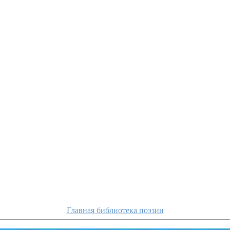
apuxtin/knyazhna
Главная библиотека поэзии