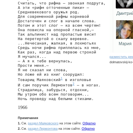
Считать, что рифма — звонкая подруга,

А эти «рифм отточенные пики» —

Средневекового оружья род.

Для современной рифмы корневой

Достаточен и слог в начале слова.

Потом и этот слог — ко всем чертям!

Она повисла на опорной гласной,—

Так альпинист над пропастью висит

На перетертой о скалу веревке.

...Нечесаная, жалкая, в лохмотьях

Средь ночи рифма приплелась ко мне,

Как раз, когда над первою строкой

Я мучался...

разместить ре
— А я к тебе вернулась,

dolmatovskij-ko
Прости меня.—

Я не сказал ни слова,

Но ложе ей из книг соорудил:

1
Товарищ Маяковский
 в изголовье

2
И сам поручик Лермонтов
 — в ногах.

Страдалица, забудься, отдохни,

Мы утром обо всем поговорим...

Ночь проведу над белыми стихами.
1966
Примечания
1.
См.
раздел Маяковского
на этом сайте.
Обратно
2.
См.
раздел Лермонтова
на этом сайте.
Обратно