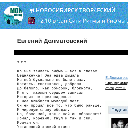
Евгений Долматовский
* * *
Ко мне явилась рифма — вся в слезах.

Бедняжечка! Она едва дышала,

Е. Долматов
На ней буквально не было лица.

Страница автор
Шатаясь, спотыкаясь, добрела

До белого, как обморок, блокнота,

стихи, статьи.
И я с тяжелым сердцем записал

Историю ее грехопаденья:

В нее влюбился молодой поэт;

Он ей прощал все то, что было раньше,

И мировую славу обещал.

Но, боже мой, как с ней он обращался!

Ломал, корежил, гнул и так и сяк.

Кричал он:

Устаревший жалкий штамп
